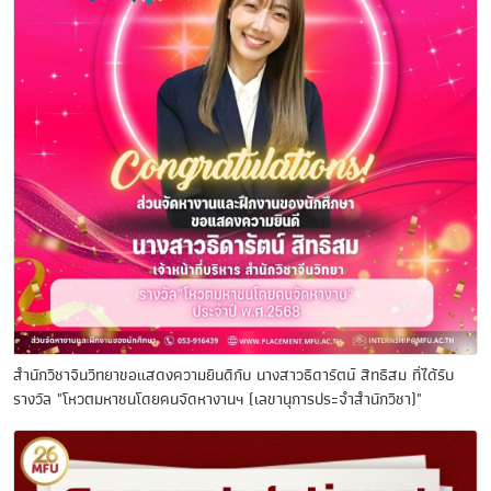
สำนักวิชาจีนวิทยาขอแสดงความยินดีกับ นางสาวธิดารัตน์ สิทธิสม ที่ได้รับ
รางวัล "โหวตมหาชนโดยคนจัดหางานฯ (เลขานุการประจำสำนักวิชา)"