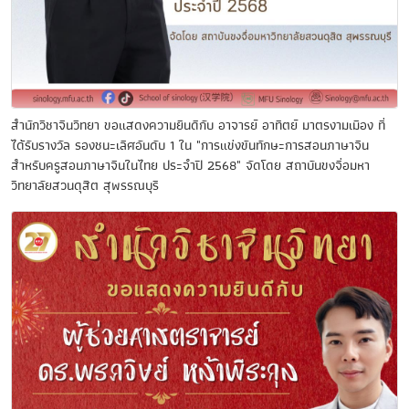
สำนักวิชาจีนวิทยา ขอแสดงความยินดีกับ อาจารย์ อาทิตย์ มาตรงามเมือง ที่
ได้รับรางวัล รองชนะเลิศอันดับ 1 ใน "การแข่งขันทักษะการสอนภาษาจีน
สำหรับครูสอนภาษาจีนในไทย ประจำปี 2568" จัดโดย สถาบันขงจื่อมหา
วิทยาลัยสวนดุสิต สุพรรณบุรี