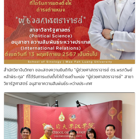
สำนักวิชาจีนวิทยา ขอแสดงความยินดีกับ "ผู้ช่วยศาสตราจารย์ ดร.พรภวิษย์
หล้าพีระกุล" ที่ได้รับการแต่งตั้งให้ดำรงตำแหน่ง “ผู้ช่วยศาสตราจารย์” สาขา
วิชารัฐศาสตร์ อนุสาขาความสัมพันธ์ระหว่างประเทศ