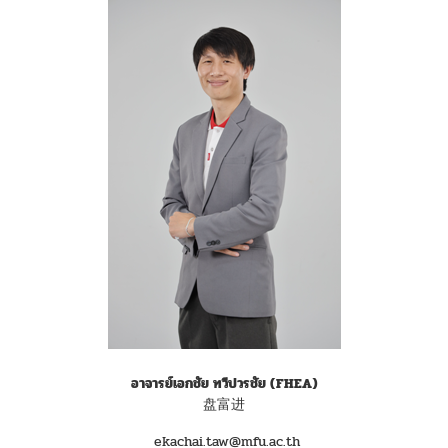
อาจารย์เอกชัย ทวีปวรชัย
(FHEA)
盘富进
ekachai.taw@mfu.ac.th