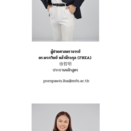
ผู้ช่วยศาสตราจารย์
ดร.พรภวิษย์ หล้าพีระกุล
(FHEA)
徐哲明
ประธานหลักสูตร
pornpawis.lha@mfu.ac.th