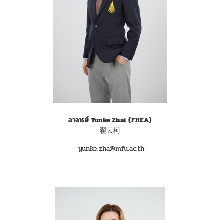
อาจารย์ Yunke Zhai
(FHEA)
翟云柯
yunke.zha@mfu.ac.th