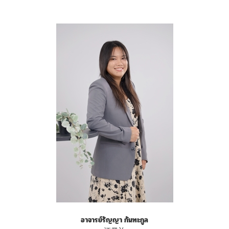
อาจารย์รัญญา กันทะกูล