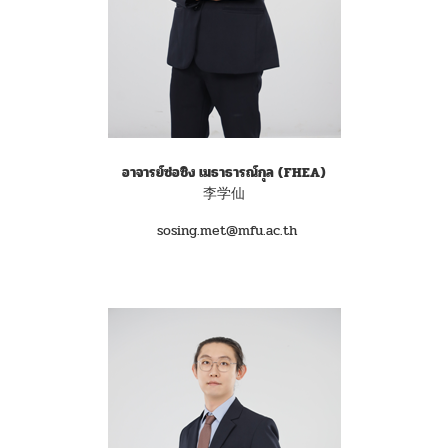
อาจารย์ซ่อซิง เมธาธารณ์กุล
(FHEA)
李学仙
sosing.met@mfu.ac.th