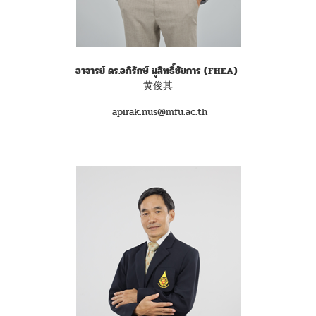
อาจารย์ ดร.อภิรักษ์ นุสิทธิ์ชัยการ
(FHEA)
黄俊其
apirak.nus@mfu.ac.th