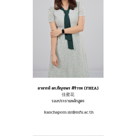
อาจารย์ ดร.กัญชพร ศิริวาท
(FHEA)
佳蜜花
รองประธานหลักสูตร
kanchaporn.sir@mfu.ac.th