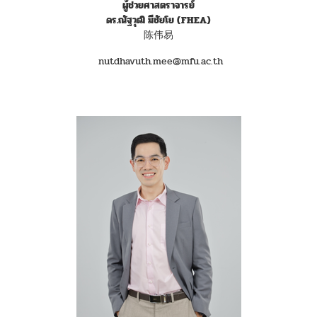
ผู้ช่วยศาสตราจารย์
ดร.ณัฐวุฒิ มีชัยโย
(FHEA)
陈伟易
nutdhavuth.mee@mfu.ac.th