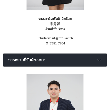
นางสาวธิดารัตน์ สิทธิสม
宋秀媛
เจ้าหน้าที่บริหาร
thidarat.sit@mfu.ac.th
0 5391 7784
ภาระงานที่รับผิดชอบ: