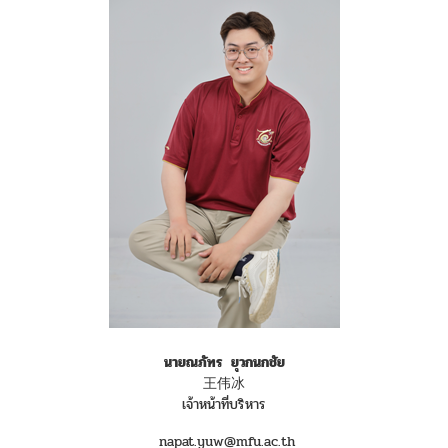
นายณภัทร ยุวกนกชัย
王伟冰
เจ้าหน้าที่บริหาร
napat.yuw@mfu.ac.th