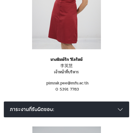
นางพิมพ์รัก วิไลรัตน์
李英慧
เจ้าหน้าที่บริหาร
pimrak.pee@mfu.ac.th
0 5391 7783
ภาระงานที่รับผิดชอบ: