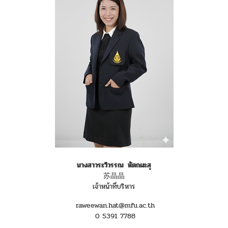
นางสาวระวีวรรณ หัตถผะสุ
苏晶晶
เจ้าหน้าที่บริหาร
raweewan.hat@mfu.ac.th
0 5391 7788