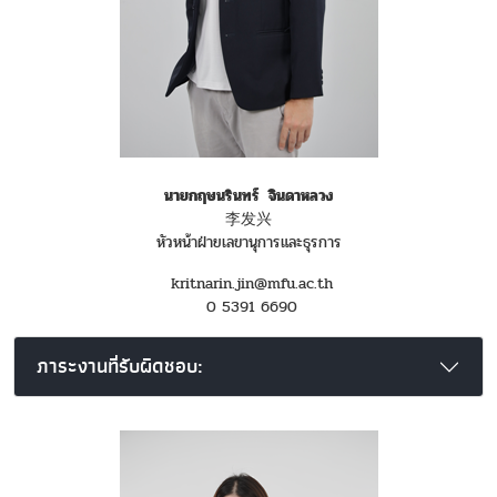
นายกฤษนรินทร์ จินดาหลวง
李发兴
หัวหน้าฝ่ายเลขานุการและธุรการ
kritnarin.jin@mfu.ac.th
0 5391 6690
ภาระงานที่รับผิดชอบ: