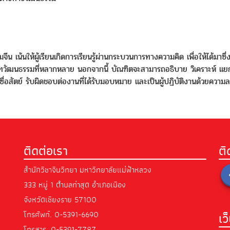
เน้นให้ผู้เรียนเกิดการเรียนรู้ผ่านกระบวนการทางความคิด เพื่อให้ได้มาซึ
บทวัฒนธรรมที่หลากหลาย นอกจากนี้ บัณฑิตจะสามารถอธิบาย วิเคราะห์ แ
ามซื่อสัตย์ รับผิดชอบต่องานที่ได้รับมอบหมาย และเป็นผู้ปฏิบัติงานด้ว
ติดต่อเรา
ต
สำนักวิชาจีนวิทยา มหาวิทยาลัยแม่ฟ้าหลวง
333 หมู่ 1 ตำบลท่าสุด อำเภอเมือง
จังหวัดเชียงราย 57100
โทรศัพท์.
0-5391-6690
เว
โทรสาร.
0-5391-7787