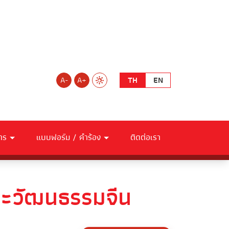
A-
A+
TH
EN
าร
แบบฟอร์ม / คำร้อง
ติดต่อเรา
ละวัฒนธรรมจีน