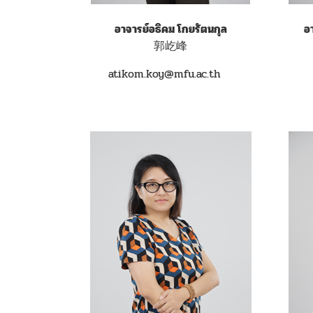
อาจารย์อธิคม โกยรัตนกุล
อ
郭屹峰
atikom.koy@mfu.ac.th