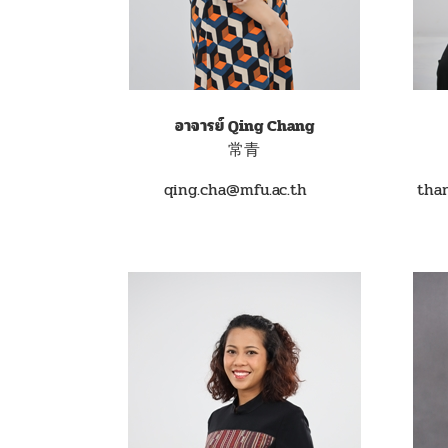
อาจารย์ Qing Chang
常青
qing.cha@mfu.ac.th
than