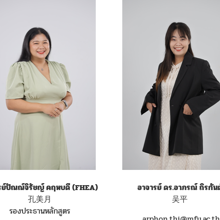
ย์ปัณณ์จิรัชญ์ คฤหบดี (FHEA)
อาจารย์ ดร.อาภรณ์ ถิรกันต
孔美月
吴平
รองประธานหลักสูตร
arphon.thi@mfu.ac.t