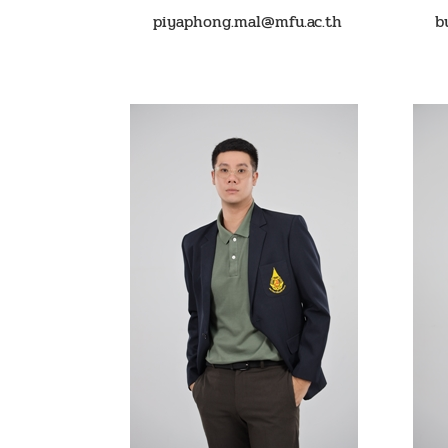
piyaphong.mal@mfu.ac.th
bu