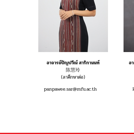
อาจารย์ปัญปวีณ์ สาริกานนท์
อา
陈慧玲
(ลาศึกษาต่อ)
panpawee.sar@mfu.ac.th
k