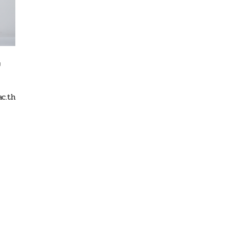
ย
c.th