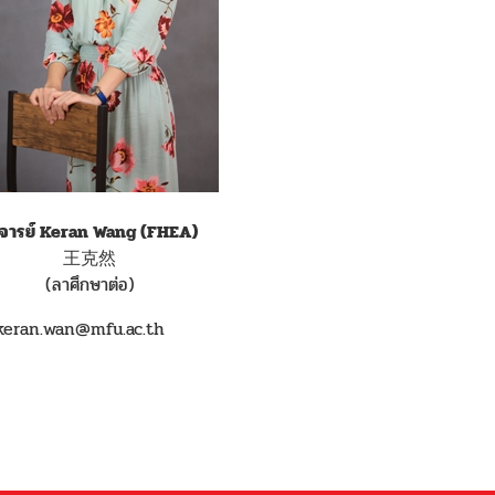
จารย์ Keran Wang
(FHEA)
王克然
(ลาศึกษาต่อ)
eran.wan@mfu.ac.th