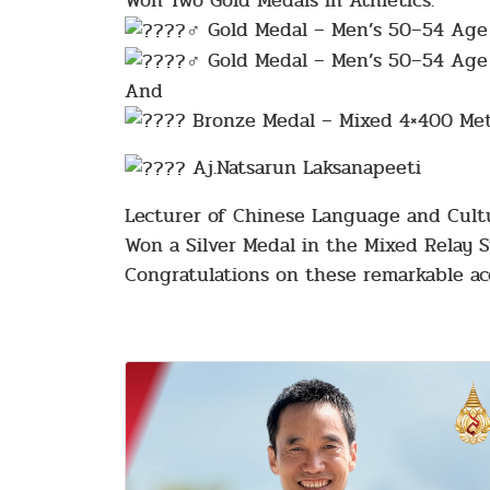
Won Two Gold Medals in Athletics:
Gold Medal – Men’s 50–54 Age G
Gold Medal – Men’s 50–54 Age G
And
Bronze Medal – Mixed 4×400 Mete
Aj.Natsarun Laksanapeeti
Lecturer of Chinese Language and Cul
Won a Silver Medal in the Mixed Relay 
Congratulations on these remarkable a