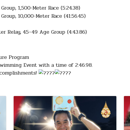
roup, 1,500-Meter Race (5:24.38)
roup, 10,000-Meter Race (41:56.45)
r Relay, 45–49 Age Group (4:43.86)
ture Program
Swimming Event with a time of 2:46.98.
ccomplishments!