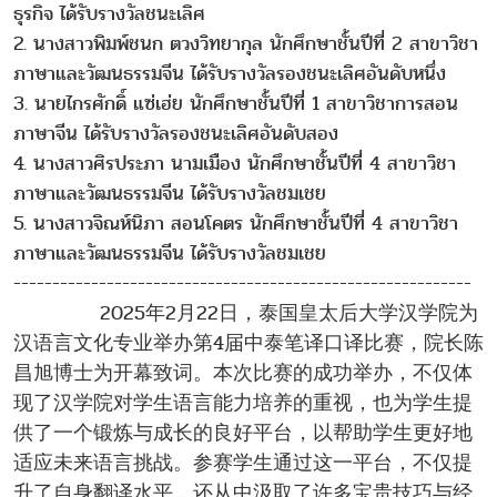
ธุรกิจ ได้รับรางวัลชนะเลิศ
2. นางสาวพิมพ์ชนก ตวงวิทยากุล นักศึกษาชั้นปีที่ 2 สาขาวิชา
ภาษาและวัฒนธรรมจีน ได้รับรางวัลรองชนะเลิศอันดับหนึ่ง
3. นายไกรศักดิ์ แซ่เฮ่ย นักศึกษาชั้นปีที่ 1 สาขาวิชาการสอน
ภาษาจีน ได้รับรางวัลรองชนะเลิศอันดับสอง
4. นางสาวศิรประภา นามเมือง นักศึกษาชั้นปีที่ 4 สาขาวิชา
ภาษาและวัฒนธรรมจีน ได้รับรางวัลชมเชย
5. นางสาวจิณห์นิภา สอนโคตร นักศึกษาชั้นปีที่ 4 สาขาวิชา
ภาษาและวัฒนธรรมจีน ได้รับรางวัลชมเชย
-----------------------------------------------------------
2025年2月22日，泰国皇太后大学汉学院为
汉语言文化专业举办第4届中泰笔译口译比赛，院长陈
昌旭博士为开幕致词。本次比赛的成功举办，不仅体
现了汉学院对学生语言能力培养的重视，也为学生提
供了一个锻炼与成长的良好平台，以帮助学生更好地
适应未来语言挑战。参赛学生通过这一平台，不仅提
升了自身翻译水平，还从中汲取了许多宝贵技巧与经