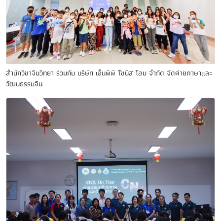
สำนักวิชาจีนวิทยา ร่วมกับ บริษัท เอ็นพีพี ไชนิส โฮม จำกัด จัดค่ายภาษาและ
วัฒนธรรมจีน