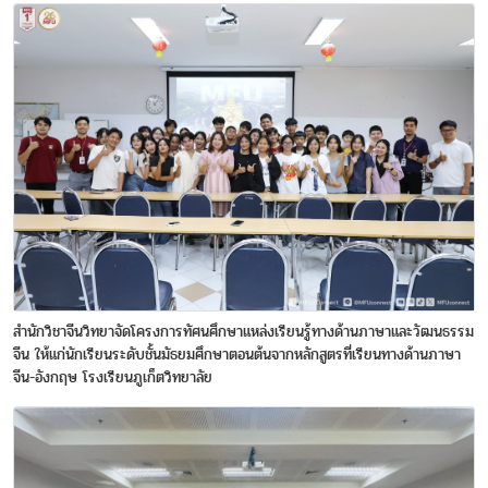
สำนักวิชาจีนวิทยาจัดโครงการทัศนศึกษาแหล่งเรียนรู้ทางด้านภาษาและวัฒนธรรม
จีน ให้แก่นักเรียนระดับชั้นมัธยมศึกษาตอนต้นจากหลักสูตรที่เรียนทางด้านภาษา
จีน-อังกฤษ โรงเรียนภูเก็ตวิทยาลัย