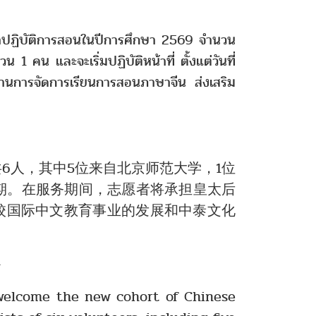
ฏิบัติการสอนในปีการศึกษา 2569 จำนวน
 และจะเริ่มปฏิบัติหน้าที่ ตั้งแต่วันที่
นการจัดการเรียนการสอนภาษาจีน ส่งเสริม
，其中5位来自北京师范大学，1位
束任期。在服务期间，志愿者将承担皇太后
校国际中文教育事业的发展和中泰文化
-
come the new cohort of Chinese