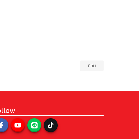
กลับ
ollow