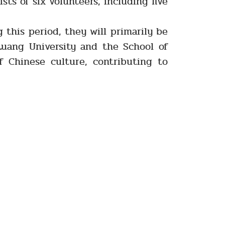
ts of six volunteers, including five
is period, they will primarily be
Luang University and the School of
f Chinese culture, contributing to