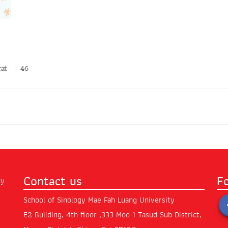
rat
46
Contact us
F
School of Sinology Mae Fah Luang University
E2 Building, 4th floor ,333 Moo 1 Tasud Sub District,