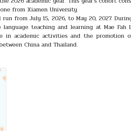
he 2026 academic year. This year’s cohort consis
 one from Xiamen University.
 July 15, 2026, to May 20, 2027. During th
e language teaching and learning at Mae Fah 
ate in academic activities and the promotion o
 between China and Thailand.